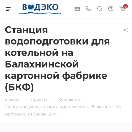
0
Станция
водоподготовки для
котельной на
Балахнинской
картонной фабрике
(БКФ)
—
—
—
Главная
Проекты
Котельные
Станция водоподготовки для котельной на Балахнинской
картонной фабрике (БКФ)