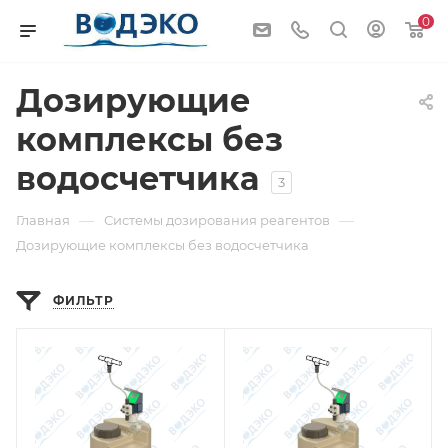
0
Дозирующие
комплексы без
водосчетчика
3
—
—
Главная
Системы дозирования реагентов
Дозирующие комплексы без водосчетчика
ФИЛЬТР