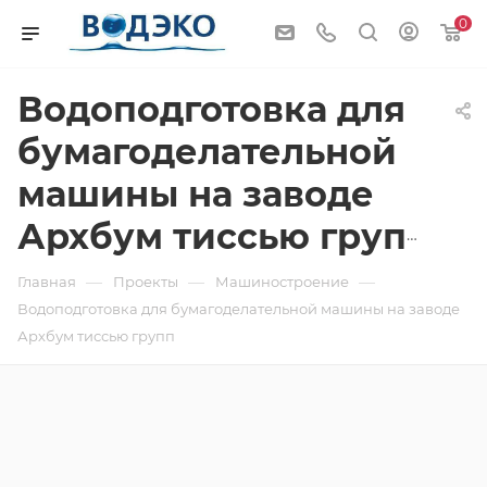
0
Водоподготовка для
бумагоделательной
машины на заводе
Архбум тиссью групп
—
—
—
Главная
Проекты
Машиностроение
Водоподготовка для бумагоделательной машины на заводе
Архбум тиссью групп