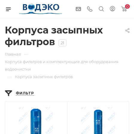
0
Корпуса засыпных
фильтров
21
—
Главная
Корпуса фильтров и комплектующие для оборудования
водоочистки
—
Корпуса засыпных фильтров
ФИЛЬТР