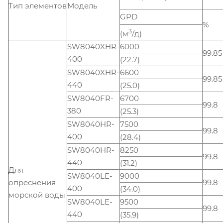
Тип элементов
Модель
GPD
%
3
(м
/д)
SW8040XHR-
6000
99.85
400
(22.7)
SW8040XHR-
6600
99.85
440
(25.0)
SW8040FR-
6700
99.8
380
(25.3)
SW8040HR-
7500
99.8
400
(28.4)
SW8040HR-
8250
99.8
440
(31.2)
Для
SW8040LE-
9000
опреснения
99.8
400
(34.0)
морской воды
SW8040LE-
9500
99.8
440
(35.9)