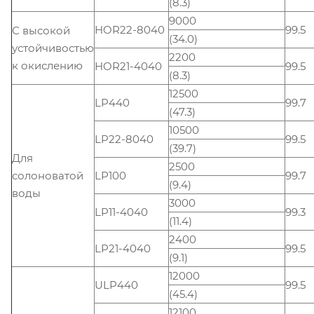
(8.3)
9000
HOR22-8040
99.5
С высокой
(34.0)
устойчивостью
2200
к окислению
HOR21-4040
99.5
(8.3)
12500
LP440
99.7
(47.3)
10500
LP22-8040
99.5
(39.7)
Для
2500
солоноватой
LP100
99.7
(9.4)
воды
3000
LP11-4040
99.3
(11.4)
2400
LP21-4040
99.5
(9.1)
12000
ULP440
99.5
(45.4)
12100