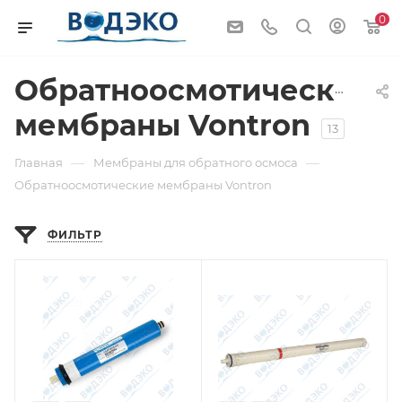
0
Обратноосмотические
мембраны Vontron
13
—
—
Главная
Мембраны для обратного осмоса
Обратноосмотические мембраны Vontron
ФИЛЬТР