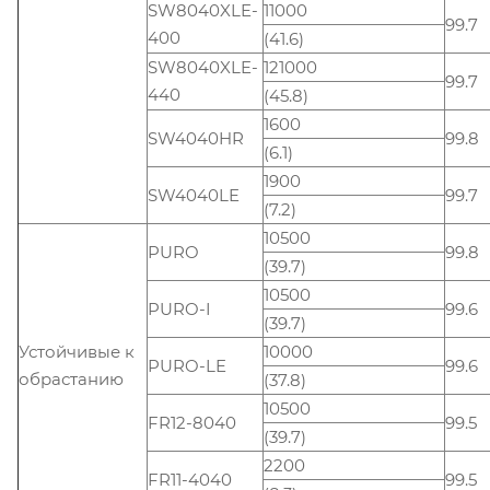
SW8040XLE-
11000
99.7
400
(41.6)
SW8040XLE-
121000
99.7
440
(45.8)
1600
SW4040HR
99.8
(6.1)
1900
SW4040LE
99.7
(7.2)
10500
PURO
99.8
(39.7)
10500
PURO-I
99.6
(39.7)
Устойчивые к
10000
PURO-LE
99.6
обрастанию
(37.8)
10500
FR12-8040
99.5
(39.7)
2200
FR11-4040
99.5