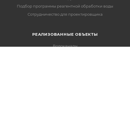
Подбор программы реагентной обработки воды
Сотрудничество для проектировщика
РЕАЛИЗОВАННЫЕ ОБЪЕКТЫ
Водоканалы
Котельные
Нефтегазовые заводы
Пищевое производство
Агропромышленные комплексы
Энергетика
+7 (800) 222-00-01
vodeco@vodeco.ru