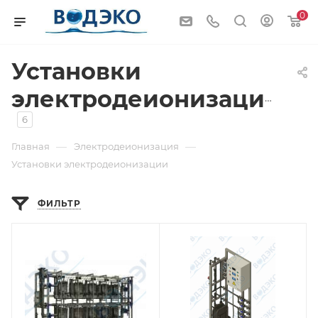
0
Установки
электродеионизации
6
—
—
Главная
Электродеионизация
Установки электродеионизации
ФИЛЬТР