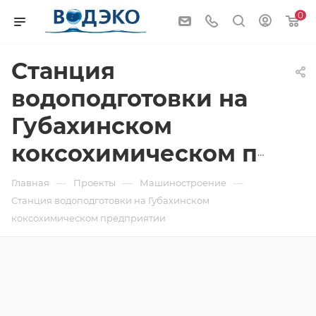
0
Станция
водоподготовки на
Губахинском
коксохимическом предприятии
—
—
—
Главная
Проекты
Машиностроение
Станция водоподготовки на Губахинском
коксохимическом предприятии